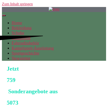
Zum Inhalt springen
Home
Bekleidung
Schuhe
Equipment
Fahrradzubehör
Kampfsport-Ausrüstung
Sportgeschichte
Newsletter
Jetzt
759
Sonderangebote aus
5073