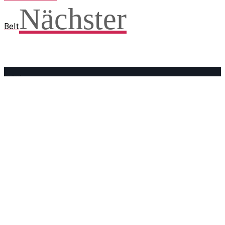
Nächster
Belt
Facebook
WhatsApp
Twitter
Telegram
Teilen und weitersagen! Danke!
Adresse