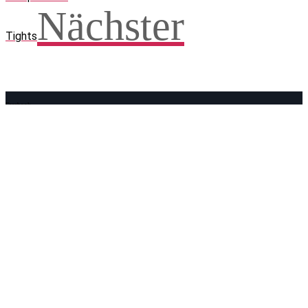
Nächster
Tights
Facebook
WhatsApp
Twitter
Telegram
Teilen und weitersagen! Danke!
Adresse