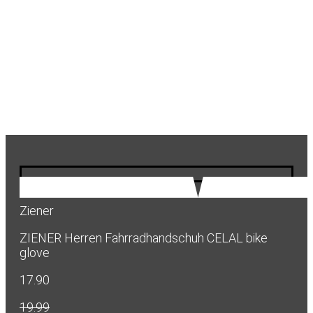
Ziener
ZIENER Herren Fahrradhandschuh CELAL bike
glove
17.90
19.99