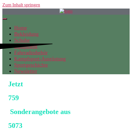
Zum Inhalt springen
Home
Bekleidung
Schuhe
Equipment
Fahrradzubehör
Kampfsport-Ausrüstung
Sportgeschichte
Newsletter
Jetzt
759
Sonderangebote aus
5073